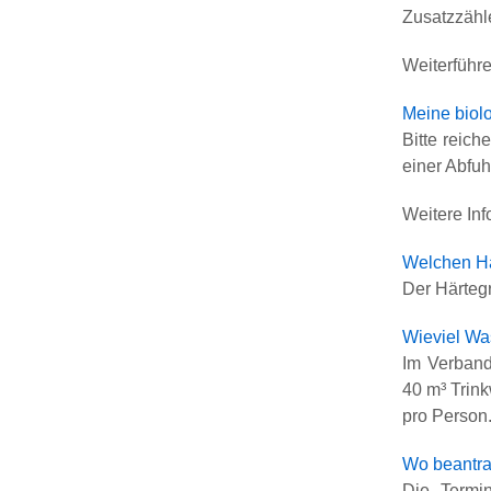
Zusatzzähle
Weiterführ
Meine biol
Bitte reic
einer Abfuhr
Weitere In
Welchen Hä
Der Härteg
Wieviel Wa
Im Verband
40 m³ Trink
pro Person
Wo beantra
Die Termin