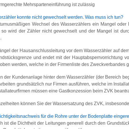
rmgerechte Mehrsparteneinführung ist zulässig
rzähler konnte nicht gewechselt werden. Was muss ich tun?
turnusmäßigen Wechsel des Wasserzählers ein Mangel oder
lt, so wird der Zähler nicht gewechselt und der Mangel ist d
.
ängel der Hausanschlussleitung vor dem Wasserzähler auf dem 
ndstücksgrenze und endet mit der Hauptabsperrvorrichtung v
oben werden, welche in der Firmenliste des Zweckverbandes gel
n der Kundenanlage hinter dem Wasserzähler (der Bereich begi
Arbeiten grundsätzlich nur Firmen ausführen, welche im Install
Installateurfirmen müssen eine Gastkonzession beim ZVK beantr
nzelheiten können Sie der Wassersatzung des ZVK, insbesonde
chtigkeitsnachweis für die Rohre unter der Bodenplatte einger
h ist die Dichtheit der Leitungen generell durch den Grundstüc