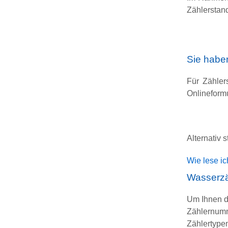
Zählerstand
Sie habe
Für Zähler
Onlineform
Alternativ
Wie lese ic
Wasserzä
Um Ihnen d
Zählernumm
Zählertype