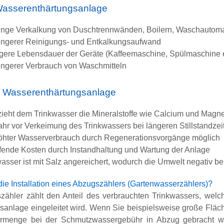
 Wasserenthärtungsanlage
inge Verkalkung von Duschtrennwänden, Boilern, Waschautom
ingerer Reinigungs- und Entkalkungsaufwand
gere Lebensdauer der Geräte (Kaffeemaschine, Spülmaschine e
ingerer Verbrauch von Waschmitteln
e Wasserenthärtungsanlage
zieht dem Trinkwasser die Mineralstoffe wie Calcium und Magn
ahr vor Verkeimung des Trinkwassers bei längeren Stillstandzei
öhter Wasserverbrauch durch Regenerationsvorgänge möglich
fende Kosten durch Instandhaltung und Wartung der Anlage
asser ist mit Salz angereichert, wodurch die Umwelt negativ b
die Installation eines Abzugszählers (Gartenwasserzählers)?
zähler zählt den Anteil des verbrauchten Trinkwassers, welch
sanlage eingeleitet wird. Wenn Sie beispielsweise große Fl
ermenge bei der Schmutzwassergebühr in Abzug gebracht we