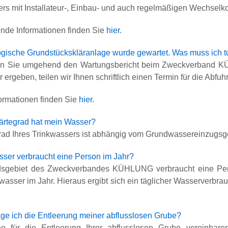
rs mit Installateur-, Einbau- und auch regelmäßigen Wechselkos
ende Informationen finden Sie
hier
.
ogische Grundstückskläranlage wurde gewartet. Was muss ich 
hen Sie umgehend den Wartungsbericht beim Zweckverband KÜ
 ergeben, teilen wir Ihnen schriftlich einen Termin für die Abfuhr
formationen finden Sie
hier
.
rtegrad hat mein Wasser?
rad Ihres Trinkwassers ist abhängig vom Grundwassereinzugsg
sser verbraucht eine Person im Jahr?
sgebiet des Zweckverbandes KÜHLUNG verbraucht eine Pers
wasser im Jahr. Hieraus ergibt sich ein täglicher Wasserverbrau
.
ge ich die Entleerung meiner abflusslosen Grube?
e für die Entleerung Ihrer abflusslosen Grube vereinbaren 