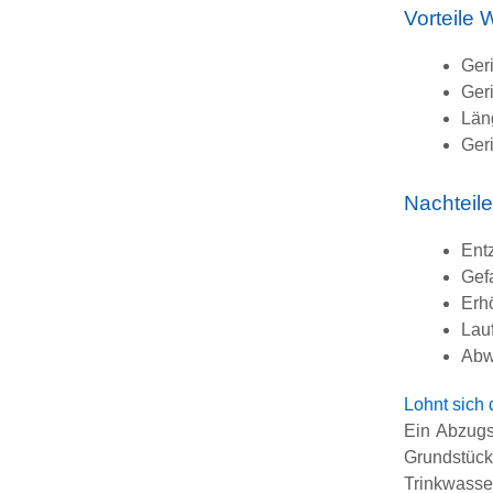
Vorteile
Ger
Ger
Län
Ger
Nachteil
Ent
Gef
Erh
Lau
Abw
Lohnt sich 
Ein Abzugs
Grundstück
Trinkwass