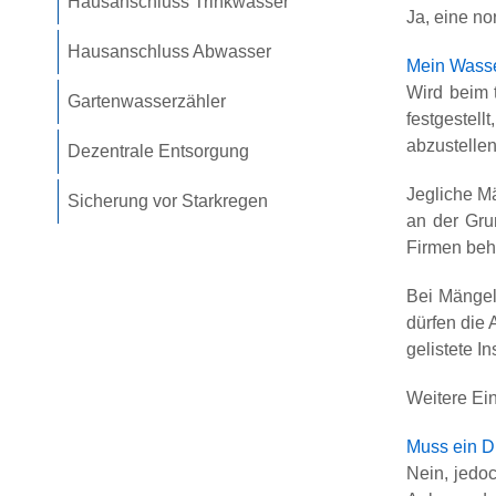
Hausanschluss Trinkwasser
Ja, eine no
Hausanschluss Abwasser
Mein Wasse
Wird beim 
Gartenwasserzähler
festgestel
abzustellen
Dezentrale Entsorgung
Jegliche M
Sicherung vor Starkregen
an der Gru
Firmen beh
Bei Mängel
dürfen die 
gelistete 
Weitere Ei
Muss ein Di
Nein, jedoc