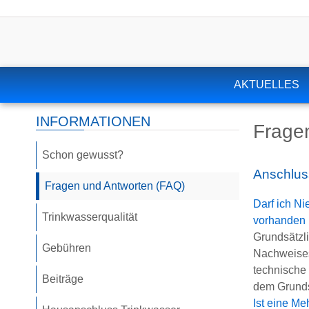
AKTUELLES
INFORMATIONEN
Frage
Schon gewusst?
Anschlu
Fragen und Antworten (FAQ)
Darf ich Ni
Trinkwasserqualität
vorhanden 
Grundsätzli
Gebühren
Nachweises
technische
Beiträge
dem Grunds
Ist eine Me