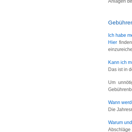
Anlagen de
Gebühre
Ich habe m
Hier
finden
einzureich
Kann ich m
Das ist in
Um unnöti
Gebührenbe
Wann werde
Die Jahres
Warum und 
Abschläge