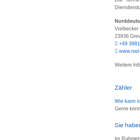
Dienstleis
Norddeuts
Vielbecker
23936 Gre
+49 3881
www.nwl
Weitere In
Zähler
Wie kann i
Gerne könn
Sie habe
Im Rahmen 