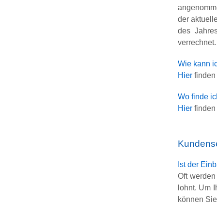
angenommen
der aktuel
des Jahres
verrechnet.
Wie kann i
Hier
finden
Wo finde i
Hier
finden
Kundense
Ist der Ein
Oft werden
lohnt. Um I
können Sie 