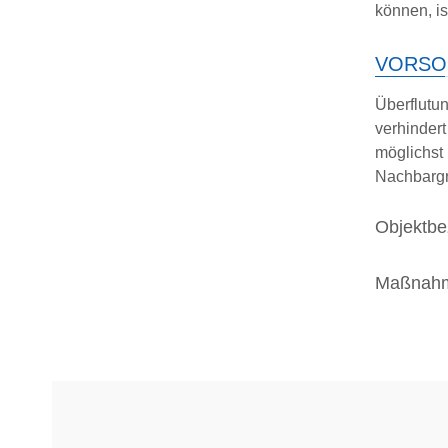
können, i
VORSO
Überflutu
verhinder
möglichs
Nachbargr
Objektbe
Maßnahm