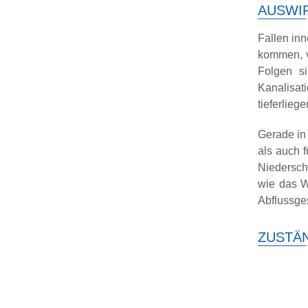
AUSWI
Fallen in
kommen, v
Folgen si
Kanalisati
tieferlie
Gerade in
als auch f
Niedersch
wie das W
Abflussge
ZUSTÄN