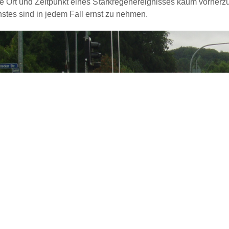
e Ort und Zeitpunkt eines Starkregenereignisses kaum vorhe
stes sind in jedem Fall ernst zu nehmen.