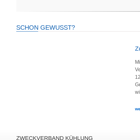
SCHON GEWUSST?
Z
M
Ve
12
Ge
w
we
ZWECKVERBAND KÜHLUNG